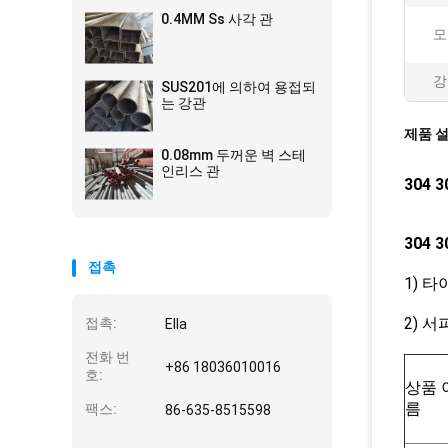
0.4MM Ss 사각 관
모
강
SUS201에 의하여 용접되
는 강관
제품 
0.08mm 두꺼운 벽 스테
인리스 관
304
304
접촉
1) 
2) 서
접촉:
Ella
전화 번
+86 18036010016
호:
상품 
름
팩스:
86-635-8515598