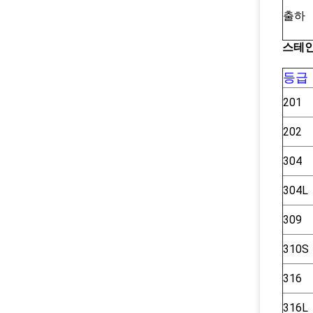
출하
스테
등급
201
202
304
304L
309
310S
316
316L