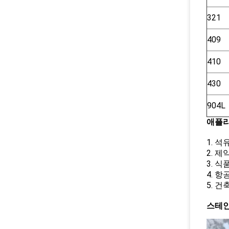
321
409
410
430
904L
애플
1. 
2. 
3. 식
4. 
5. 건
스테인