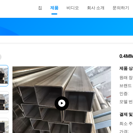
집
제품
비디오
회사 소개
문의하기
0.4M
제품 상
원래 장
브랜드 
인증:
모델 번
결제 및
최소 주
가격: