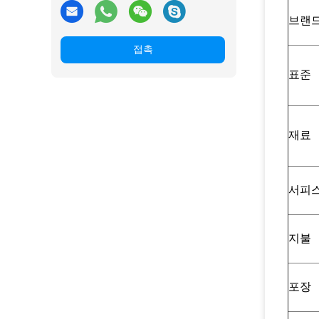
브랜
접촉
표준
재료
서피
지불
포장