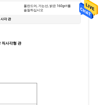
폴란드어, 가는선, 밝은 160grit를
솔질하십시오
s 사각 관
강 직사각형 관