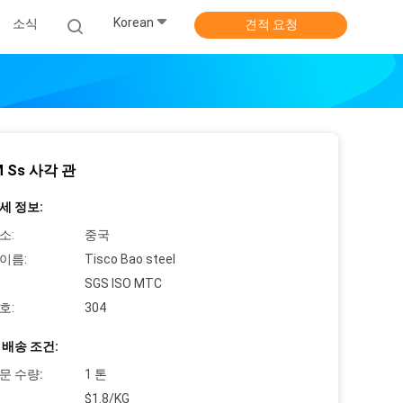
Korean
소식
견적 요청
M Ss 사각 관
세 정보:
소:
중국
이름:
Tisco Bao steel
SGS ISO MTC
호:
304
 배송 조건:
문 수량:
1 톤
$1.8/KG