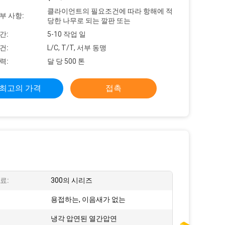
클라이언트의 필요조건에 따라 항해에 적
부 사항:
당한 나무로 되는 깔판 또는
간:
5-10 작업 일
건:
L/C, T/T, 서부 동맹
력:
달 당 500 톤
최고의 가격
접촉
료:
300의 시리즈
용접하는, 이음새가 없는
냉각 압연된 열간압연