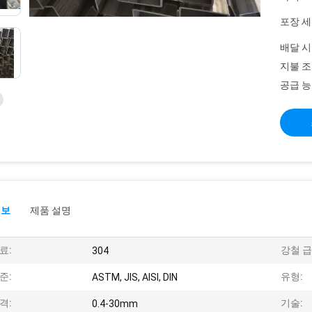
포장 세
배달 시
지불 조
공급 능
정보
제품 설명
료:
강철 급
304
준:
유형:
ASTM, JIS, AISI, DIN
격:
기술:
0.4-30mm