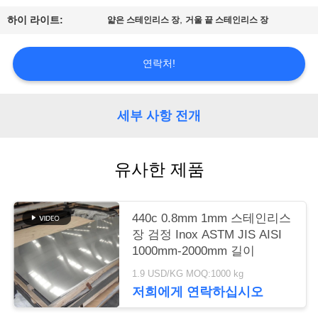
관
,
하이 라이트:
얇은 스테인리스 장
거울 끝 스테인리스 장
리
연락처!
문
의
세부 사항 전개
하
기
유사한 제품
소
440c 0.8mm 1mm 스테인리스
장 검정 Inox ASTM JIS AISI
식
1000mm-2000mm 길이
1.9 USD/KG MOQ:1000 kg
조
저희에게 연락하십시오