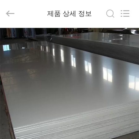
©
2020
-
제품 상세 정보
2026
Shandong
Langnai
Metal
Product
집
Co.,Ltd.
All
Rights
Reserved.
제
품
비
디
오
회