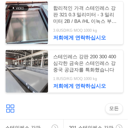
회
합리적인 가격 스테인레스 강
를
판 321 0.3 밀리미터 - 3 밀리
미터 2B / BA /HL 이녹스 부엌
요
세간 건설
3.6USD/KG MOQ:1000 kg
청
저희에게 연락하십시오
하
다
스테인레스 강판 200 300 400
심각한 금속은 스테인레스 강
중국 공급자를 특화했습니다
사
1.8USD/KG MOQ:1000 kg
저희에게 연락하십시오
이
트
모든
맵
스테인레스 강판
201 스테인레스 강판