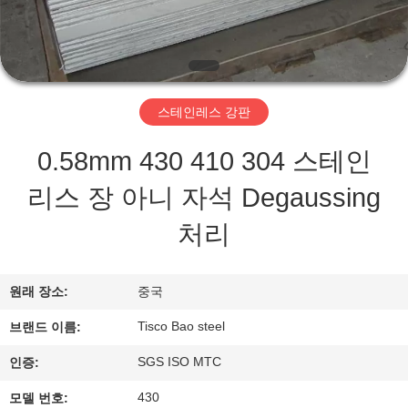
사
소
개
스테인레스 강판
0.58mm 430 410 304 스테인
공
리스 장 아니 자석 Degaussing
장
처리
견
학
원래 장소:
중국
Tisco Bao steel
브랜드 이름:
품
SGS ISO MTC
인증:
질
430
모델 번호: